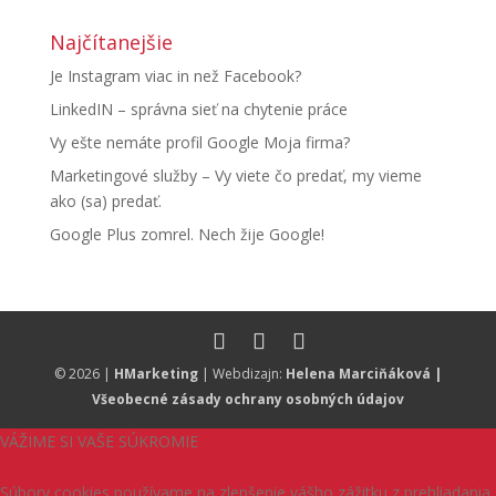
Najčítanejšie
Je Instagram viac in než Facebook?
LinkedIN – správna sieť na chytenie práce
Vy ešte nemáte profil Google Moja firma?
Marketingové služby – Vy viete čo predať, my vieme
ako (sa) predať.
Google Plus zomrel. Nech žije Google!
© 2026 |
HMarketing
| Webdizajn:
Helena Marciňáková
|
Všeobecné zásady ochrany osobných údajov
VÁŽIME SI VAŠE SÚKROMIE
Súbory cookies používame na zlepšenie vášho zážitku z prehliadania