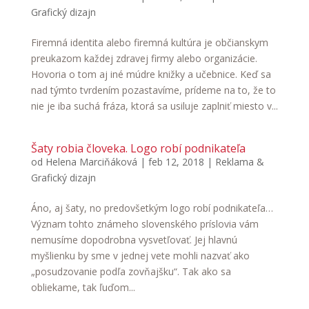
Grafický dizajn
Firemná identita alebo firemná kultúra je občianskym
preukazom každej zdravej firmy alebo organizácie.
Hovoria o tom aj iné múdre knižky a učebnice. Keď sa
nad týmto tvrdením pozastavíme, prídeme na to, že to
nie je iba suchá fráza, ktorá sa usiluje zaplniť miesto v...
Šaty robia človeka. Logo robí podnikateľa
od
Helena Marciňáková
|
feb 12, 2018
|
Reklama &
Grafický dizajn
Áno, aj šaty, no predovšetkým logo robí podnikateľa…
Význam tohto známeho slovenského príslovia vám
nemusíme dopodrobna vysvetľovať. Jej hlavnú
myšlienku by sme v jednej vete mohli nazvať ako
„posudzovanie podľa zovňajšku“. Tak ako sa
obliekame, tak ľuďom...