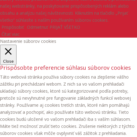
našej webstránky, na poskytovanie prispôsobených reklám alebo
obsahu a analýzu našej návštevnosti. Kliknutím na tlačidlo „Prijať
všetko“ súhlasíte s naším používaním súborov cookies.
Prispôsobiť
Odmietnuť
PRIJAŤ VŠETKO
Čítať viac
Nastavenie súborov cookies
Close
Prispôsobte preferencie súhlasu súborov cookies
Táto webová stránka používa súbory cookies na zlepšenie vášho
zážitku pri prechádzaní webom. Z nich sa vo vašom prehliadači
ukladajú súbory cookies, ktoré sú kategorizované podľa potreby,
pretože sú nevyhnutné pre fungovanie základných funkcií webovej
stránky. Používame aj cookies tretích strán, ktoré nám pomáhajú
analyzovať a pochopiť, ako používate túto webovú stránku. Tieto
cookies budú uložené vo vašom prehliadači iba s vaším súhlasom.
Máte tiež možnosť zrušiť tieto cookies. Zrušenie niektorých z týchto
súborov cookies však môže ovplyvniť váš zážitok z prehliadania.