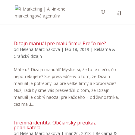
Dizajn manuál pre malú firmu! Prečo nie?
od
Helena Marciňáková
|
feb 18, 2019
|
Reklama &
Grafický dizajn
Máte už Dizajn manuál? Myslíte si, že to je niečo, čo
nepotrebujete? Ste presvedčený o tom, že Dizajn
manuál je potrebný iba pre veľké firmy a korporácie?
Nuž, radi by sme vás presvedčili o tom, že Dizajn
manuál je dobrý naozaj pre každého – od živnostníka,
cez malú...
Firemná identita. Občiansky preukaz
podnikateľa
od
Helena Marciňáková
|
mar 26, 2018
|
Reklama &