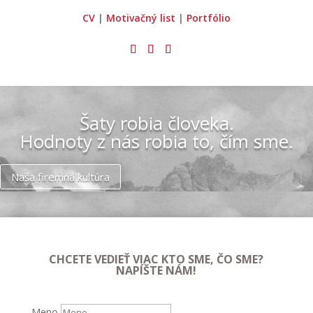
CV
|
Motivačný list
|
Portfólio
Šaty robia človeka.
Hodnoty z nás robia to, čím sme.
Naša firemná kultúra
CHCETE VEDIEŤ VIAC KTO SME, ČO SME?
NAPÍŠTE NÁM!
Meno