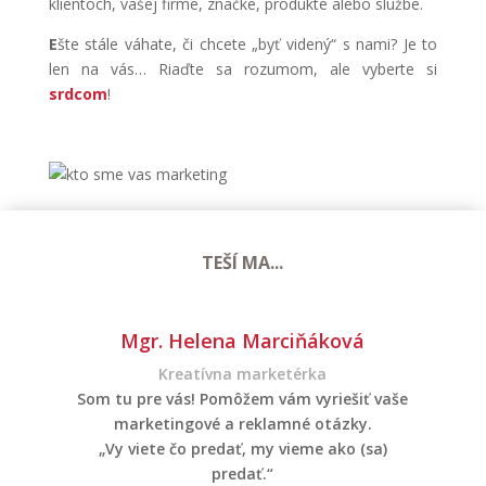
klientoch, vašej firme, značke, produkte alebo službe.
E
šte stále váhate, či chcete „byť videný“ s nami? Je to
len na vás… Riaďte sa rozumom, ale vyberte si
srdcom
!
TEŠÍ MA...
Mgr. Helena Marciňáková
Kreatívna marketérka
Som tu pre vás! Pomôžem vám vyriešiť vaše
marketingové a reklamné otázky.
„Vy viete čo predať, my vieme ako (sa)
predať.“