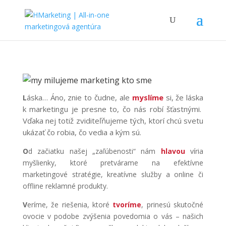
áska… Áno, znie to čudne, ale
myslíme
si, že láska
L
k marketingu je presne to, čo nás robí šťastnými.
Vďaka nej totiž zviditeľňujeme tých, ktorí chcú svetu
ukázať čo robia, čo vedia a kým sú.
O
d začiatku našej „zaľúbenosti“ nám
hlavou
víria
myšlienky, ktoré pretvárame na efektívne
marketingové stratégie, kreatívne služby a online či
offline reklamné produkty.
V
eríme, že riešenia, ktoré
tvoríme
, prinesú skutočné
ovocie v podobe zvýšenia povedomia o vás – našich