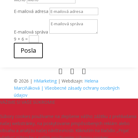
E-mailová adresa
E-mailová správa
9 + 6
=
Posla
© 2026 |
HMarketing
| Webdizajn:
Helena
Marciňáková
| Všeobecné zásady ochrany osobných
údajov
VÁŽIME SI VAŠE SÚKROMIE
Súbory cookies používame na zlepšenie vášho zážitku z prehliadania
našej webstránky, na poskytovanie prispôsobených reklám alebo
obsahu a analýzu našej návštevnosti. Kliknutím na tlačidlo „Prijať
všetko“ súhlasíte s naším používaním súborov cookies.