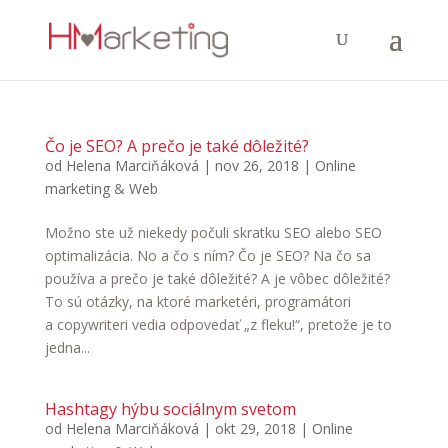
Čo je SEO? A prečo je také dôležité?
od
Helena Marciňáková
|
nov 26, 2018
|
Online
marketing & Web
Možno ste už niekedy počuli skratku SEO alebo SEO
optimalizácia. No a čo s ním? Čo je SEO? Na čo sa
používa a prečo je také dôležité? A je vôbec dôležité?
To sú otázky, na ktoré marketéri, programátori
a copywriteri vedia odpovedať „z fleku!“, pretože je to
jedna...
Hashtagy hýbu sociálnym svetom
od
Helena Marciňáková
|
okt 29, 2018
|
Online