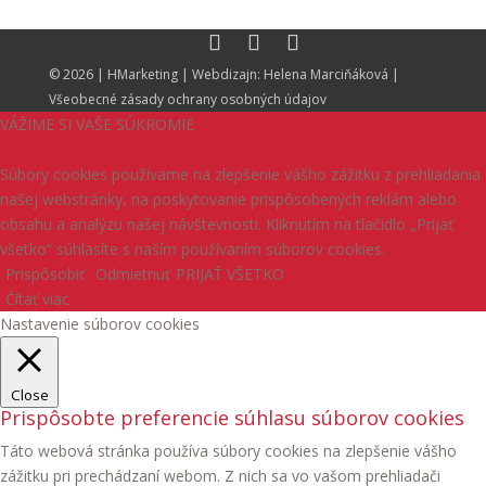
© 2026 |
HMarketing
| Webdizajn:
Helena Marciňáková
|
Všeobecné zásady ochrany osobných údajov
VÁŽIME SI VAŠE SÚKROMIE
Súbory cookies používame na zlepšenie vášho zážitku z prehliadania
našej webstránky, na poskytovanie prispôsobených reklám alebo
obsahu a analýzu našej návštevnosti. Kliknutím na tlačidlo „Prijať
všetko“ súhlasíte s naším používaním súborov cookies.
Prispôsobiť
Odmietnuť
PRIJAŤ VŠETKO
Čítať viac
Nastavenie súborov cookies
Close
Prispôsobte preferencie súhlasu súborov cookies
Táto webová stránka používa súbory cookies na zlepšenie vášho
zážitku pri prechádzaní webom. Z nich sa vo vašom prehliadači