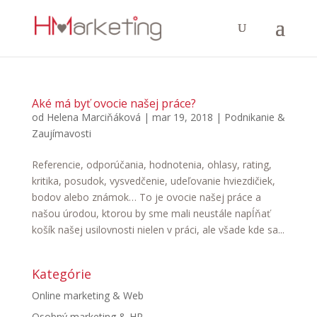
Aké má byť ovocie našej práce?
od
Helena Marciňáková
|
mar 19, 2018
|
Podnikanie &
Zaujímavosti
Referencie, odporúčania, hodnotenia, ohlasy, rating,
kritika, posudok, vysvedčenie, udeľovanie hviezdičiek,
bodov alebo známok… To je ovocie našej práce a
našou úrodou, ktorou by sme mali neustále napĺňať
košík našej usilovnosti nielen v práci, ale všade kde sa...
Kategórie
Online marketing & Web
Osobný marketing & HR