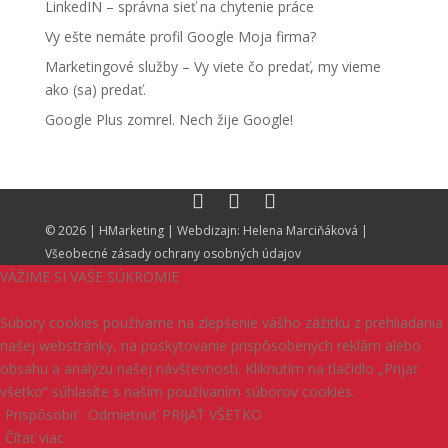
LinkedIN – správna sieť na chytenie práce
Vy ešte nemáte profil Google Moja firma?
Marketingové služby – Vy viete čo predať, my vieme
ako (sa) predať.
Google Plus zomrel. Nech žije Google!
© 2026 |
HMarketing
| Webdizajn:
Helena Marciňáková
|
Všeobecné zásady ochrany osobných údajov
VÁŽIME SI VAŠE SÚKROMIE
Súbory cookies používame na zlepšenie vášho zážitku z prehliadania
našej webstránky, na poskytovanie prispôsobených reklám alebo
obsahu a analýzu našej návštevnosti. Kliknutím na tlačidlo „Prijať
všetko“ súhlasíte s naším používaním súborov cookies.
Prispôsobiť
Odmietnuť
PRIJAŤ VŠETKO
Čítať viac