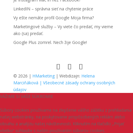
LinkedIN – správna sieť na chytenie práce
Vy ešte nemáte profil Google Moja firma?
Marketingové služby – Vy viete čo predať, my vieme
ako (sa) predať.
Google Plus zomrel. Nech žije Google!
© 2026 |
HMarketing
| Webdizajn:
Helena
Marciňáková
| Všeobecné zásady ochrany osobných
údajov
VÁŽIME SI VAŠE SÚKROMIE
Súbory cookies používame na zlepšenie vášho zážitku z prehliadania
našej webstránky, na poskytovanie prispôsobených reklám alebo
obsahu a analýzu našej návštevnosti. Kliknutím na tlačidlo „Prijať
všetko“ súhlasíte s naším používaním súborov cookies.