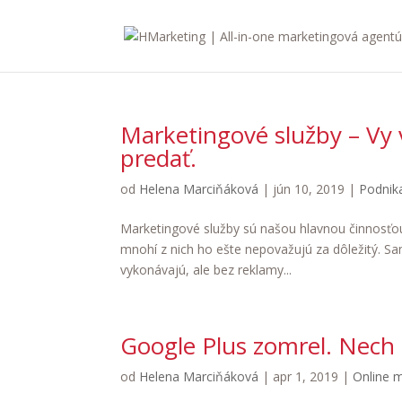
Marketingové služby – Vy 
predať.
od
Helena Marciňáková
|
jún 10, 2019
|
Podnik
Marketingové služby sú našou hlavnou činnosťou. 
mnohí z nich ho ešte nepovažujú za dôležitý. Sa
vykonávajú, ale bez reklamy...
Google Plus zomrel. Nech 
od
Helena Marciňáková
|
apr 1, 2019
|
Online 