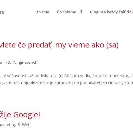
Kto sme
Čo robíme
Blog pre každý žalúdo
viete čo predať, my vieme ako (sa)
anie & Zaujímavosti
V súčasnosti už podnikatelia (našťastie) vedia, čo je to marketing, 
mozrejme, najdôležitejšia je samozrejme podnikateľská činnosť, ktor
žije Google!
marketing & Web