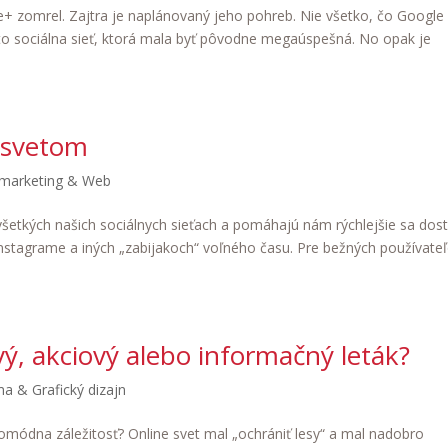
e+ zomrel. Zajtra je naplánovaný jeho pohreb. Nie všetko, čo Google
to sociálna sieť, ktorá mala byť pôvodne megaúspešná. No opak je
 svetom
 marketing & Web
šetkých našich sociálnych sieťach a pomáhajú nám rýchlejšie sa dost
tagrame a iných „zabijakoch“ voľného času. Pre bežných používate
ý, akciový alebo informačný leták?
a & Grafický dizajn
aromódna záležitosť? Online svet mal „ochrániť lesy“ a mal nadobro