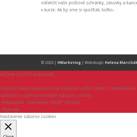
odľahčiť naše poštové schránky, zásuvky a kancel
v kurze. Ak by sme si spočítali, koľko...
© 2026 |
HMarketing
| Webdizajn:
Helena Marciňá
VÁŽIME SI VAŠE SÚKROMIE
Súbory cookies používame na zlepšenie vášho zážitku z prehliadania 
súhlasíte s naším používaním súborov cookies.
Prispôsobiť
Odmietnuť
PRIJAŤ VŠETKO
Čítať viac
Nastavenie súborov cookies
Close