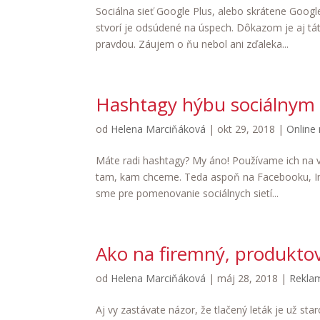
Sociálna sieť Google Plus, alebo skrátene Googl
stvorí je odsúdené na úspech. Dôkazom je aj tá
pravdou. Záujem o ňu nebol ani zďaleka...
Hashtagy hýbu sociálnym
od
Helena Marciňáková
|
okt 29, 2018
|
Online
Máte radi hashtagy? My áno! Používame ich na v
tam, kam chceme. Teda aspoň na Facebooku, Ins
sme pre pomenovanie sociálnych sietí...
Ako na firemný, produktov
od
Helena Marciňáková
|
máj 28, 2018
|
Reklam
Aj vy zastávate názor, že tlačený leták je už st