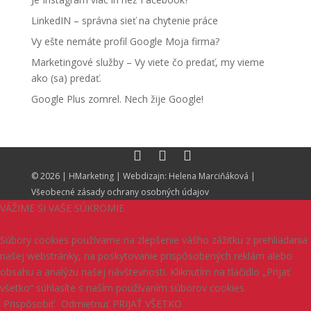
LinkedIN – správna sieť na chytenie práce
Vy ešte nemáte profil Google Moja firma?
Marketingové služby – Vy viete čo predať, my vieme
ako (sa) predať.
Google Plus zomrel. Nech žije Google!
© 2026 |
HMarketing
| Webdizajn:
Helena Marciňáková
|
Všeobecné zásady ochrany osobných údajov
VÁŽIME SI VAŠE SÚKROMIE
Súbory cookies používame na zlepšenie vášho zážitku z prehliadania
našej webstránky, na poskytovanie prispôsobených reklám alebo
obsahu a analýzu našej návštevnosti. Kliknutím na tlačidlo „Prijať
všetko“ súhlasíte s naším používaním súborov cookies.
Prispôsobiť
Odmietnuť
PRIJAŤ VŠETKO