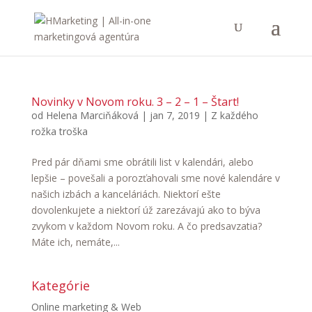
Novinky v Novom roku. 3 – 2 – 1 – Štart!
od
Helena Marciňáková
|
jan 7, 2019
|
Z každého
rožka troška
Pred pár dňami sme obrátili list v kalendári, alebo
lepšie – povešali a porozťahovali sme nové kalendáre v
našich izbách a kanceláriách. Niektorí ešte
dovolenkujete a niektorí úž zarezávajú ako to býva
zvykom v každom Novom roku. A čo predsavzatia?
Máte ich, nemáte,...
Kategórie
Online marketing & Web