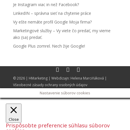
Je Instagram viac in než Facebook?
LinkedIN – správna sieť na chytenie práce
Vy ešte nemáte profil Google Moja firma?
Marketingové služby – Vy viete čo predať, my vieme
ako (sa) predať.
Google Plus zomrel. Nech žije Google!
© 2026 |
HMarketing
| Webdizajn:
Helena Marciňáková
|
Všeobecné zásady ochrany osobných údajov
Nastavenie súborov cookies
Close
Prispôsobte preferencie súhlasu súborov