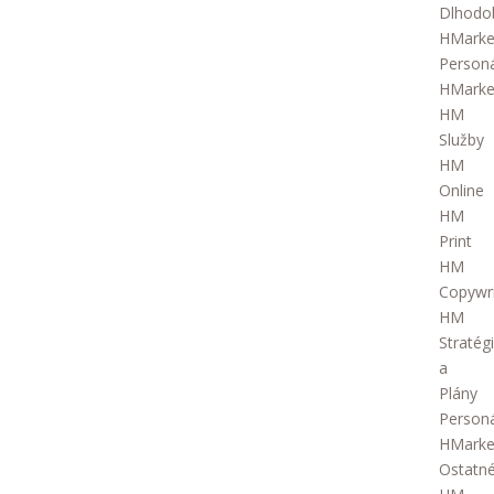
Dlhodo
HMarke
Person
HMarke
HM
Služby
HM
Online
HM
Print
HM
Copywri
HM
Stratég
a
Plány
Person
HMarke
Ostatn