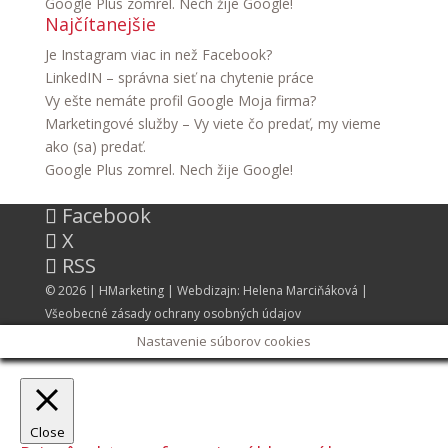
Google Plus zomrel. Nech žije Google!
Najčítanejšie
Je Instagram viac in než Facebook?
LinkedIN – správna sieť na chytenie práce
Vy ešte nemáte profil Google Moja firma?
Marketingové služby – Vy viete čo predať, my vieme
ako (sa) predať.
Google Plus zomrel. Nech žije Google!
Facebook
X
RSS
© 2026 |
HMarketing
| Webdizajn:
Helena Marciňáková
|
Všeobecné zásady ochrany osobných údajov
Nastavenie súborov cookies
Close