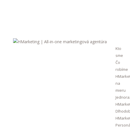
Kto
sme
Čo
robíme
HMarket
na
mieru
Jednora
HMarket
Dlhodo
HMarket
Personá