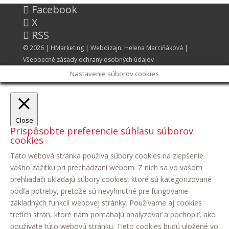
Facebook
X
RSS
© 2026 |
HMarketing
| Webdizajn:
Helena Marciňáková
|
Všeobecné zásady ochrany osobných údajov
Nastavenie súborov cookies
Close
Prispôsobte preferencie súhlasu súborov
cookies
Táto webová stránka používa súbory cookies na zlepšenie
vášho zážitku pri prechádzaní webom. Z nich sa vo vašom
prehliadači ukladajú súbory cookies, ktoré sú kategorizované
podľa potreby, pretože sú nevyhnutné pre fungovanie
základných funkcií webovej stránky. Používame aj cookies
tretích strán, ktoré nám pomáhajú analyzovať a pochopiť, ako
používate túto webovú stránku. Tieto cookies budú uložené vo