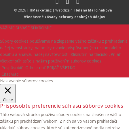
© 2026 |
HMarketing
| Webdizajn:
Helena Marciňáková
|
Všeobecné zásady ochrany osobných údajov
VÁŽIME SI VAŠE SÚKROMIE
Súbory cookies používame na zlepšenie vášho zážitku z prehliadania
našej webstránky, na poskytovanie prispôsobených reklám alebo
obsahu a analýzu našej návštevnosti. Kliknutím na tlačidlo „Prijať
všetko“ súhlasíte s naším používaním súborov cookies.
Prispôsobiť
Odmietnuť
PRIJAŤ VŠETKO
Čítať viac
Nastavenie súborov cookies
Close
Prispôsobte preferencie súhlasu súborov cookies
Táto webová stránka používa súbory cookies na zlepšenie vášho
zážitku pri prechádzaní webom. Z nich sa vo vašom prehliadači
ukladajú súbory cookies, ktoré sú kategorizované podľa potreby,