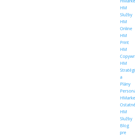
HMarke
HM
Služby
HM
Online
HM
Print
HM
Copywri
HM
Stratég
a
Plány
Person
HMarke
Ostatn
HM
Služby
Blog
pre