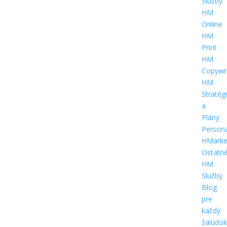
Služby
HM
Online
HM
Print
HM
Copywri
HM
Stratég
a
Plány
Person
HMarke
Ostatn
HM
Služby
Blog
pre
každý
žalúdok