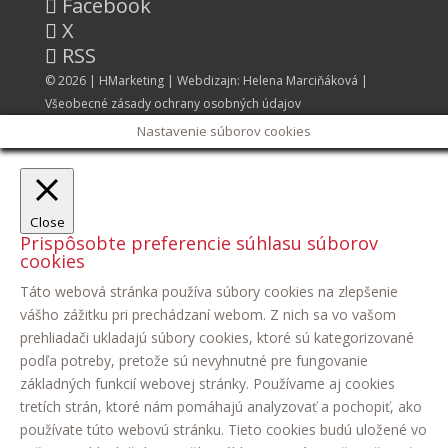
Facebook
X
RSS
© 2026 |
HMarketing
| Webdizajn:
Helena Marciňáková
|
Všeobecné zásady ochrany osobných údajov
Nastavenie súborov cookies
Close
Prispôsobte preferencie súhlasu súborov
cookies
Táto webová stránka používa súbory cookies na zlepšenie
vášho zážitku pri prechádzaní webom. Z nich sa vo vašom
prehliadači ukladajú súbory cookies, ktoré sú kategorizované
podľa potreby, pretože sú nevyhnutné pre fungovanie
základných funkcií webovej stránky. Používame aj cookies
tretích strán, ktoré nám pomáhajú analyzovať a pochopiť, ako
používate túto webovú stránku. Tieto cookies budú uložené vo