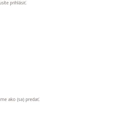
usíte
prihlásiť
.
eme ako (sa) predať.