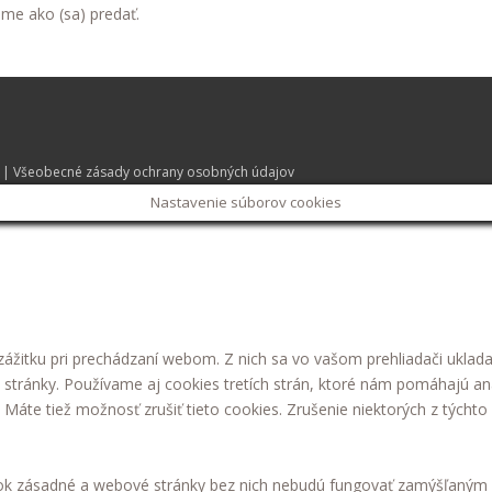
eme ako (sa) predať.
| Všeobecné zásady ochrany osobných údajov
Nastavenie súborov cookies
ážitku pri prechádzaní webom. Z nich sa vo vašom prehliadači uklada
 stránky. Používame aj cookies tretích strán, ktoré nám pomáhajú an
áte tiež možnosť zrušiť tieto cookies. Zrušenie niektorých z týchto 
nok zásadné a webové stránky bez nich nebudú fungovať zamýšľaným