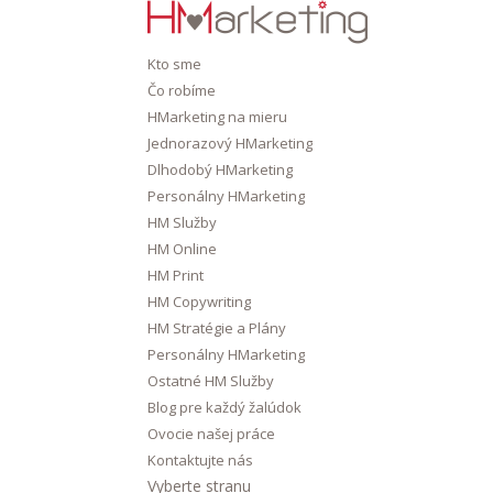
Kto sme
Čo robíme
HMarketing na mieru
Jednorazový HMarketing
Dlhodobý HMarketing
Personálny HMarketing
HM Služby
HM Online
HM Print
HM Copywriting
HM Stratégie a Plány
Personálny HMarketing
Ostatné HM Služby
Blog pre každý žalúdok
Ovocie našej práce
Kontaktujte nás
Vyberte stranu