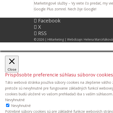
Marketingové služby – Vy viete čo predať, my vi
Google Plus zomrel. Nech žije Google!
Facebook
X
RSS
© 2026 |
HMarketing
| Webdizajn:
Helena Marciňáková
Close
Prispôsobte preferencie súhlasu súborov cookies
Táto webová stránka používa súbory cookies na zlepšenie vášho z
pretože sú nevyhnutné pre fungovanie základných funkcií webovej
cookies budú uložené vo vašom prehliadači iba s vaším súhlasom. M
Nevyhnutné
Nevyhnutné
Potrebné súbory cookies sú pre základné funkcie webových strá