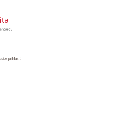
ita
entárov
usíte
prihlásiť
.