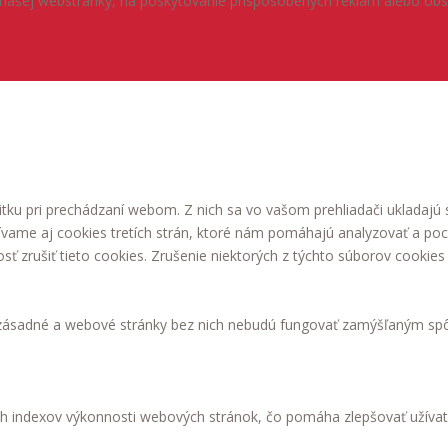
našej webstránky, na poskytovanie prispôsobených reklám alebo obsahu
tku pri prechádzaní webom. Z nich sa vo vašom prehliadači ukladajú 
ívame aj cookies tretích strán, ktoré nám pomáhajú analyzovať a poc
 zrušiť tieto cookies. Zrušenie niektorých z týchto súborov cookies 
 zásadné a webové stránky bez nich nebudú fungovať zamýšľaným sp
h indexov výkonnosti webových stránok, čo pomáha zlepšovať užívat