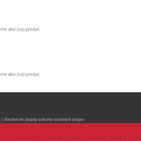
eme ako (sa) predať.
eme ako (sa) predať.
| Všeobecné zásady ochrany osobných údajov