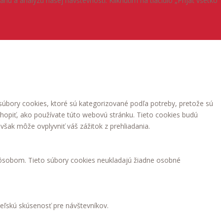
 a analýzu našej návštevnosti. Kliknutím na tlačidlo „Prijať všetko“
súbory cookies, ktoré sú kategorizované podľa potreby, pretože sú
hopiť, ako používate túto webovú stránku. Tieto cookies budú
však môže ovplyvniť váš zážitok z prehliadania.
ôsobom. Tieto súbory cookies neukladajú žiadne osobné
eľskú skúsenosť pre návštevníkov.