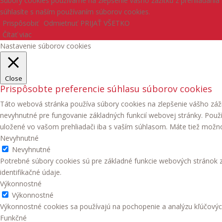
Súbory cookies používame na zlepšenie vášho zážitku z prehliadania 
súhlasíte s naším používaním súborov cookies.
Prispôsobiť
Odmietnuť
PRIJAŤ VŠETKO
Čítať viac
Nastavenie súborov cookies
Close
Prispôsobte preferencie súhlasu súborov cookies
Táto webová stránka používa súbory cookies na zlepšenie vášho záži
nevyhnutné pre fungovanie základných funkcií webovej stránky. Použ
uložené vo vašom prehliadači iba s vaším súhlasom. Máte tiež možnosť
Nevyhnutné
Nevyhnutné
Potrebné súbory cookies sú pre základné funkcie webových stránok
identifikačné údaje.
Výkonnostné
Výkonnostné
Výkonnostné cookies sa používajú na pochopenie a analýzu kľúčovýc
Funkčné