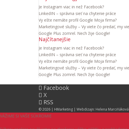
Je Instagram viac in než Facebook?
LinkedIN – správna sieť na chytenie práce
Vy ešte nemáte profil Google Moja firma?
Marketingové služby – Vy viete čo predať, my vi
Google Plus zomrel. Nech žije Google!
Najčítanejšie
Je Instagram viac in než Facebook?
LinkedIN – správna sieť na chytenie práce
Vy ešte nemáte profil Google Moja firma?
Marketingové služby – Vy viete čo predať, my vi
Google Plus zomrel. Nech žije Google!
Facebook
X
RSS
© 2026 |
HMarketing
| Webdizajn:
Helena Marciňáková
VÁŽIME SI VAŠE SÚKROMIE