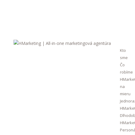
Kto
sme
Čo
robíme
HMarket
na
mieru
Jednora
HMarket
Dlhodo
HMarket
Personá