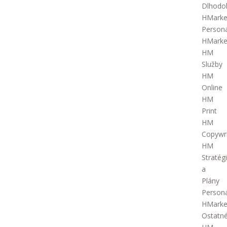
Dlhodo
HMarke
Person
HMarke
HM
Služby
HM
Online
HM
Print
HM
Copywri
HM
Stratég
a
Plány
Person
HMarke
Ostatn