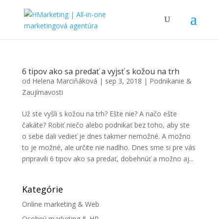
6 tipov ako sa predať a vyjsť s kožou na trh
od
Helena Marciňáková
|
sep 3, 2018
|
Podnikanie &
Zaujímavosti
Už ste vyšli s kožou na trh? Ešte nie? A načo ešte
čakáte? Robiť niečo alebo podnikať bez toho, aby ste
o sebe dali vedieť je dnes takmer nemožné. A možno
to je možné, ale určite nie nadlho. Dnes sme si pre vás
pripravili 6 tipov ako sa predať, dobehnúť a možno aj...
Kategórie
Online marketing & Web
Osobný marketing & HR