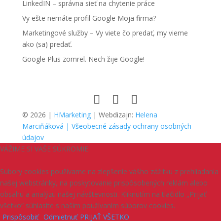
LinkedIN – správna sieť na chytenie práce
Vy ešte nemáte profil Google Moja firma?
Marketingové služby – Vy viete čo predať, my vieme
ako (sa) predať.
Google Plus zomrel. Nech žije Google!
© 2026 |
HMarketing
| Webdizajn:
Helena
Marciňáková
| Všeobecné zásady ochrany osobných
údajov
VÁŽIME SI VAŠE SÚKROMIE
Súbory cookies používame na zlepšenie vášho zážitku z prehliadania
našej webstránky, na poskytovanie prispôsobených reklám alebo
obsahu a analýzu našej návštevnosti. Kliknutím na tlačidlo „Prijať
všetko“ súhlasíte s naším používaním súborov cookies.
Prispôsobiť
Odmietnuť
PRIJAŤ VŠETKO