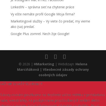
LinkedIN – správna sieť na chytenie práce
Vy ešte nemáte profil Google Moja firma?
Marketingové služby – Vy viete čo predať, my vieme
ako (sa) predať.
Google Plus zomrel. Nech žije Google!
© 2026 |
HMarketing
| Webdizajn:
Helena
Marciňáková
| Všeobecné zásady ochrany
osobných údajov
VÁŽIME SI VAŠE SÚKROMIE
Súbory cookies používame na zlepšenie vášho zážitku z prehliadania
našej webstránky, na poskytovanie prispôsobených reklám alebo
obsahu a analýzu našej návštevnosti. Kliknutím na tlačidlo „Prijať