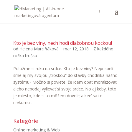
Kto je bez viny, nech hodí dlažobnou kockou!
od
Helena Marciňáková
|
mar 12, 2018
|
Z každého
rožka troška
Položme si ruku na srdce. Kto je bez viny? Neprispeli
sme aj my svojou „troškou“ do stavby chodníka nášho
systému? Možno si poviete, že idem opäť moralizovať
alebo nebodaj vylievať si svoje srdce. No aj keby, toto
je miesto, kde si to môžem dovoliť a keď sa to
niekomu...
Kategórie
Online marketing & Web