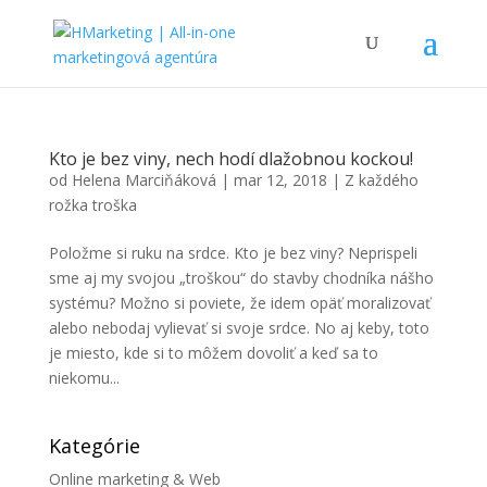
Kto je bez viny, nech hodí dlažobnou kockou!
od
Helena Marciňáková
|
mar 12, 2018
|
Z každého
rožka troška
Položme si ruku na srdce. Kto je bez viny? Neprispeli
sme aj my svojou „troškou“ do stavby chodníka nášho
systému? Možno si poviete, že idem opäť moralizovať
alebo nebodaj vylievať si svoje srdce. No aj keby, toto
je miesto, kde si to môžem dovoliť a keď sa to
niekomu...
Kategórie
Online marketing & Web