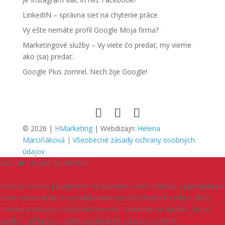
LinkedIN – správna sieť na chytenie práce
Vy ešte nemáte profil Google Moja firma?
Marketingové služby – Vy viete čo predať, my vieme
ako (sa) predať.
Google Plus zomrel. Nech žije Google!
© 2026 |
HMarketing
| Webdizajn:
Helena
Marciňáková
| Všeobecné zásady ochrany osobných
údajov
VÁŽIME SI VAŠE SÚKROMIE
Súbory cookies používame na zlepšenie vášho zážitku z prehliadania
našej webstránky, na poskytovanie prispôsobených reklám alebo
obsahu a analýzu našej návštevnosti. Kliknutím na tlačidlo „Prijať
všetko“ súhlasíte s naším používaním súborov cookies.