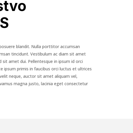
stvo
S
 posuere blandit. Nulla porttitor accumsan
cumsan tincidunt. Vestibulum ac diam sit amet
it amet dui. Pellentesque in ipsum id orci
 ipsum primis in faucibus orci luctus et ultrices
velit neque, auctor sit amet aliquam vel,
Vivamus magna justo, lacinia eget consectetur