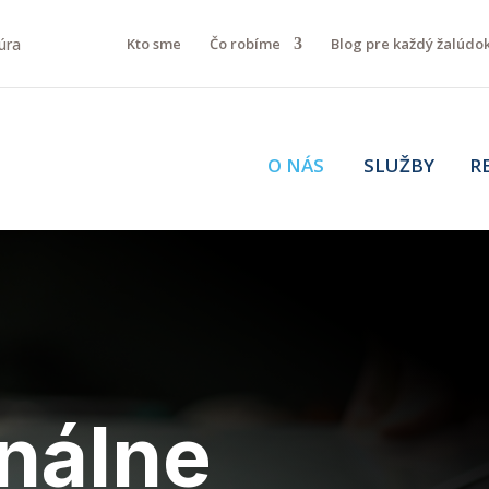
Kto sme
Čo robíme
Blog pre každý žalúdo
O NÁS
SLUŽBY RE
nálne