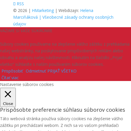
RSS
© 2026 |
HMarketing
| Webdizajn:
Helena
Marciňáková
| Všeobecné zásady ochrany osobných
údajov
VÁŽIME SI VAŠE SÚKROMIE
Súbory cookies používame na zlepšenie vášho zážitku z prehliadania
našej webstránky, na poskytovanie prispôsobených reklám alebo
obsahu a analýzu našej návštevnosti. Kliknutím na tlačidlo „Prijať
všetko“ súhlasíte s naším používaním súborov cookies.
Prispôsobiť
Odmietnuť
PRIJAŤ VŠETKO
Čítať viac
Nastavenie súborov cookies
Close
Prispôsobte preferencie súhlasu súborov cookies
Táto webová stránka používa súbory cookies na zlepšenie vášho
zážitku pri prechádzaní webom. Z nich sa vo vašom prehliadači