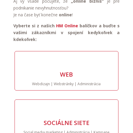
Aj vy všade počujete, že
„online biznis“
je
pre
podnikanie nevyhnutnosťou?
Je na čase byť konečne
online
!
Vyberte si z našich
HM Online
balíčkov a buďte s
vašimi zákazníkmi v spojení kedykoľvek a
kdekoľvek:
WEB
Webdizajn | Webstránky | Administrácia
SOCIÁLNE SIETE
Social media marketing | Administrácia | Kampane