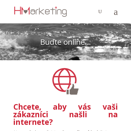
Buďte online…
Chcete, aby vás vaši
zákazníci našli na
internete?